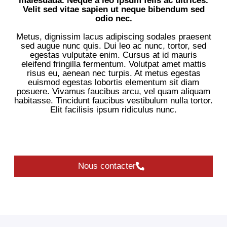
malesuada. Neque a leo ipsum felis ac ultrices.
Velit sed vitae sapien ut neque bibendum sed
odio nec.
Metus, dignissim lacus adipiscing sodales praesent
sed augue nunc quis. Dui leo ac nunc, tortor, sed
egestas vulputate enim. Cursus at id mauris
eleifend fringilla fermentum. Volutpat amet mattis
risus eu, aenean nec turpis. At metus egestas
euismod egestas lobortis elementum sit diam
posuere. Vivamus faucibus arcu, vel quam aliquam
habitasse. Tincidunt faucibus vestibulum nulla tortor.
Elit facilisis ipsum ridiculus nunc.
Nous contacter