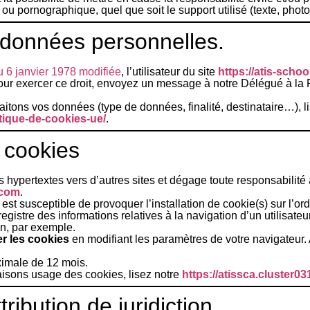
 ou pornographique, quel que soit le support utilisé (texte, pho
 données personnelles.
du 6 janvier 1978 modifiée
, l’utilisateur du site
https://atis-scho
Pour exercer ce droit, envoyez un message à notre Délégué à la
aitons vos données (type de données, finalité, destinataire…), l
itique-de-cookies-ue/
.
 cookies
s hypertextes vers d’autres sites et dégage toute responsabilité
.com
.
est susceptible de provoquer l’installation de cookie(s) sur l’ordi
nregistre des informations relatives à la navigation d’un utilisat
on, par exemple.
er les cookies
en modifiant les paramètres de votre navigateur
ximale de
12
mois.
faisons usage des cookies, lisez notre
https://atissca.cluster0
tribution de juridiction.