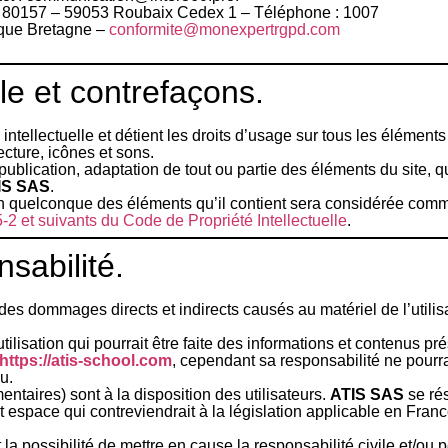
 80157 – 59053 Roubaix Cedex 1 – Téléphone : 1007
ue Bretagne –
conformite@monexpertrgpd.com
lle et contrefaçons.
 intellectuelle et détient les droits d’usage sur tous les élément
ecture, icônes et sons.
publication, adaptation de tout ou partie des éléments du site, q
IS SAS
.
’un quelconque des éléments qu’il contient sera considérée comm
-2 et suivants du Code de Propriété Intellectuelle
.
sabilité.
es dommages directs et indirects causés au matériel de l’utilisa
tilisation qui pourrait être faite des informations et contenus pr
https://atis-school.com
, cependant sa responsabilité ne pourr
u.
taires) sont à la disposition des utilisateurs.
ATIS SAS
se rés
space qui contreviendrait à la législation applicable en France,
a possibilité de mettre en cause la responsabilité civile et/ou 