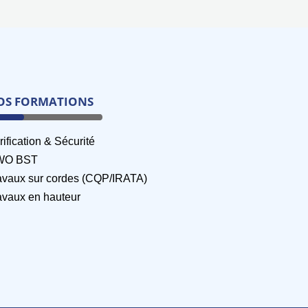
OS FORMATIONS
rification & Sécurité
WO BST
avaux sur cordes (CQP/IRATA)
avaux en hauteur