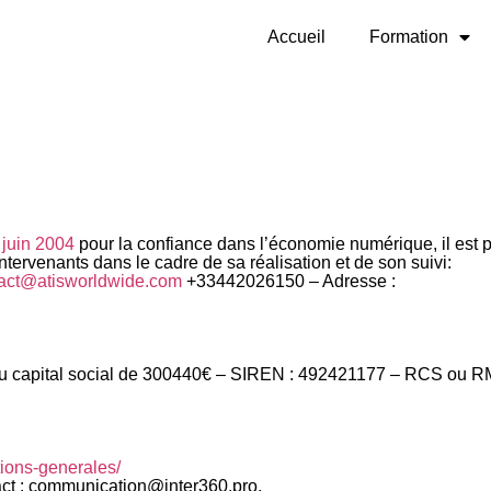
Accueil
Formation
1 juin 2004
pour la confiance dans l’économie numérique, il est pr
 intervenants dans le cadre de sa réalisation et de son suivi:
act@atisworldwide.com
+33442026150
– Adresse :
 capital social de
300440
€ – SIREN :
492421177
– RCS ou R
tions-generales/
ct :
communication@inter360.pro
.