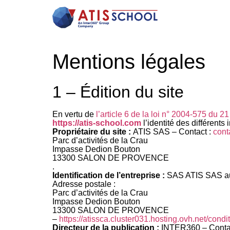
Mentions légales
1 – Édition du site
En vertu de
l’article 6 de la loi n° 2004-575 du 2
https://atis-school.com
l’identité des différents
Propriétaire du site :
ATIS SAS
– Contact :
cont
Parc d’activités de la Crau
Impasse Dedion Bouton
13300 SALON DE PROVENCE
.
Identification de l’entreprise :
SAS
ATIS SAS
au
Adresse postale :
Parc d’activités de la Crau
Impasse Dedion Bouton
13300 SALON DE PROVENCE
–
https://atissca.cluster031.hosting.ovh.net/condi
Directeur de la publication :
INTER360
– Conta