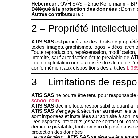
Hébergeur :
OVH SAS – 2 rue Kellermann – BP
Délégué à la protection des données :
Dominiq
Autres contributeurs :
2 – Propriété intellectue
ATIS SAS
est propriétaire des droits de propriété
textes, images, graphismes, logos, vidéos, archit
Toute reproduction, représentation, modification, 
interdite, sauf autorisation écrite préalable de
AT
Toute exploitation non autorisée du site ou de l
conformément aux dispositions des articles
L.335
3 – Limitations de respon
ATIS SAS
ne pourra être tenu pour responsable d
school.com
.
ATIS SAS
décline toute responsabilité quant à l’u
ATIS SAS
s’engage à sécuriser au mieux le site
sont importées et installées sur son site à son ins
Des espaces interactifs (espace contact ou commen
demeure préalable, tout contenu déposé dans cet e
protection des données.
Le cas échéant,
ATIS SAS
se réserve également l